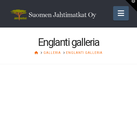
T
t
W
Nav
Englanti galleria
HOME
GALLERIA
ENGLANTI GALLERIA